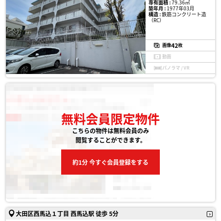
専有面積 :
79.36㎡
築年月 :
1977年03月
構造 :
鉄筋コンクリート造
（RC）
42
画像
枚
動画
パノラマ / VR
無料会員限定物件
こちらの物件は無料会員のみ
閲覧することができます。
約1分 今すぐ会員登録をする
大田区西馬込１丁目 西馬込駅 徒歩 5分