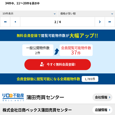
34
11〜20
件中、
件を表示中
2 / 4
大幅アップ!!
無料会員登録で
閲覧可能物件数が
一般公開物件数
会員閲覧可能物件数
37
件
2
件
今すぐ無料会員登録!
会員登録後に閲覧可能になる
全掲載物件数
1,785
件
会社情報
株式会社日商ベックス蒲田売買センター
店舗情報