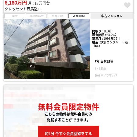
6,180万円
月 : 17万円台
クレッセント西馬込Ⅱ
中古マンション
NEW
現地見学会
おすすめ
会員限定
間取り :
1LDK
専有面積 :
64.2㎡
築年月 :
1998年02月
構造 :
鉄筋コンクリート造
（RC）
15
画像
枚
動画
パノラマ / VR
無料会員限定物件
こちらの物件は無料会員のみ
閲覧することができます。
約1分 今すぐ会員登録をする