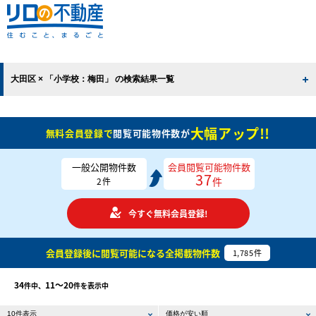
大田区 × 「小学校：梅田」 の検索結果一覧
大幅アップ!!
無料会員登録で
閲覧可能物件数が
一般公開物件数
会員閲覧可能物件数
37
件
2
件
今すぐ無料会員登録!
会員登録後に閲覧可能になる
全掲載物件数
1,785
件
34
11〜20
件中、
件を表示中