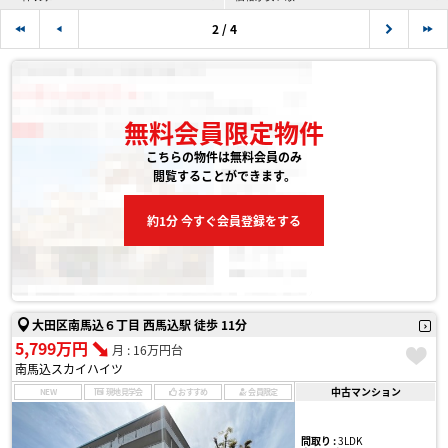
2 / 4
無料会員限定物件
こちらの物件は無料会員のみ
閲覧することができます。
約1分 今すぐ会員登録をする
大田区南馬込６丁目 西馬込駅 徒歩 11分
5,799万円
月 : 16万円台
南馬込スカイハイツ
中古マンション
NEW
現地見学会
おすすめ
会員限定
間取り :
3LDK