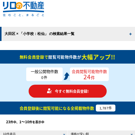
大田区 × 「小学校：松仙」 の検索結果一覧
大幅アップ!!
無料会員登録で
閲覧可能物件数が
一般公開物件数
会員閲覧可能物件数
24
件
0
件
今すぐ無料会員登録!
会員登録後に閲覧可能になる
全掲載物件数
1,787
件
23
1〜10
件中、
件を表示中