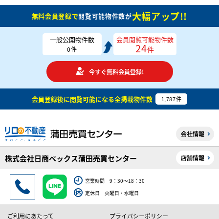
大幅アップ!!
無料会員登録で
閲覧可能物件数が
一般公開物件数
会員閲覧可能物件数
24
件
0
件
今すぐ無料会員登録!
会員登録後に閲覧可能になる
全掲載物件数
1,787
件
会社情報
株式会社日商ベックス蒲田売買センター
店舗情報
営業時間 9：30～18：30
定休日 火曜日・水曜日
ご利用にあたって
プライバシーポリシー