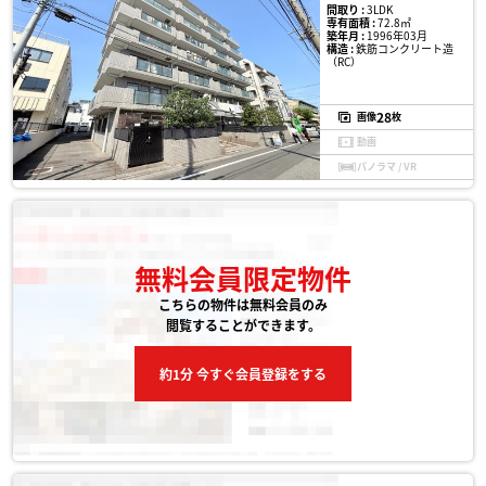
間取り :
3LDK
専有面積 :
72.8㎡
築年月 :
1996年03月
構造 :
鉄筋コンクリート造
（RC）
28
画像
枚
動画
パノラマ / VR
無料会員限定物件
こちらの物件は無料会員のみ
閲覧することができます。
約1分 今すぐ会員登録をする