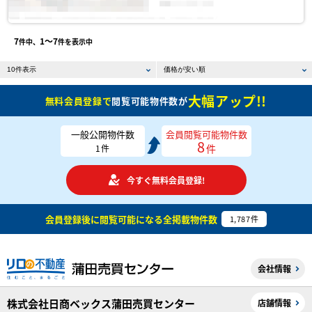
7
1〜7
件中、
件を表示中
大幅アップ!!
無料会員登録で
閲覧可能物件数が
一般公開物件数
会員閲覧可能物件数
8
件
1
件
今すぐ無料会員登録!
会員登録後に閲覧可能になる
全掲載物件数
1,787
件
会社情報
株式会社日商ベックス蒲田売買センター
店舗情報