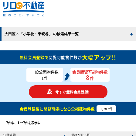
大田区 × 「小学校：東糀谷」 の検索結果一覧
大幅アップ!!
無料会員登録で
閲覧可能物件数が
一般公開物件数
会員閲覧可能物件数
8
件
1
件
今すぐ無料会員登録!
会員登録後に閲覧可能になる
全掲載物件数
1,787
件
7
1〜7
件中、
件を表示中