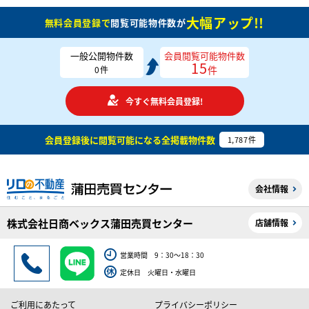
大幅アップ!!
無料会員登録で
閲覧可能物件数が
一般公開物件数
会員閲覧可能物件数
15
件
0
件
今すぐ無料会員登録!
会員登録後に閲覧可能になる
全掲載物件数
1,787
件
会社情報
株式会社日商ベックス蒲田売買センター
店舗情報
営業時間 9：30～18：30
定休日 火曜日・水曜日
ご利用にあたって
プライバシーポリシー