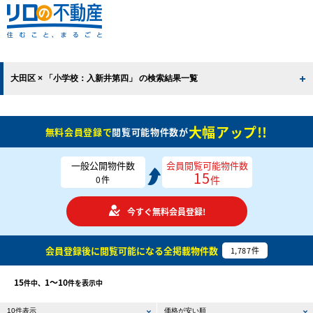
大田区 × 「小学校：入新井第四」 の検索結果一覧
大幅アップ!!
無料会員登録で
閲覧可能物件数が
一般公開物件数
会員閲覧可能物件数
15
件
0
件
今すぐ無料会員登録!
会員登録後に閲覧可能になる
全掲載物件数
1,787
件
15
1〜10
件中、
件を表示中