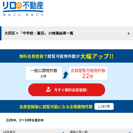
大田区 × 「中学校：蓮沼」 の検索結果一覧
大幅アップ!!
無料会員登録で
閲覧可能物件数が
一般公開物件数
会員閲覧可能物件数
22
件
0
件
今すぐ無料会員登録!
会員登録後に閲覧可能になる
全掲載物件数
1,787
件
21
1〜10
件中、
件を表示中