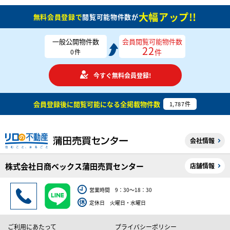
大幅アップ!!
無料会員登録で
閲覧可能物件数が
一般公開物件数
会員閲覧可能物件数
22
件
0
件
今すぐ無料会員登録!
会員登録後に閲覧可能になる
全掲載物件数
1,787
件
会社情報
株式会社日商ベックス蒲田売買センター
店舗情報
営業時間 9：30～18：30
定休日 火曜日・水曜日
ご利用にあたって
プライバシーポリシー