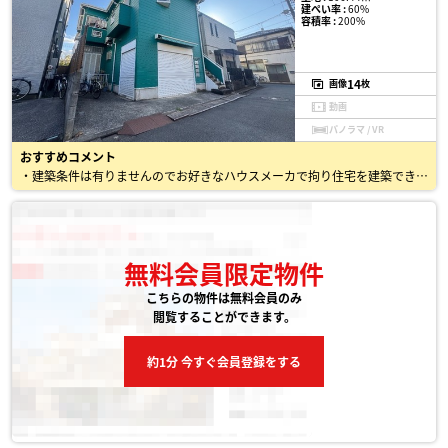
建ぺい率 :
60%
容積率 :
200%
14
画像
枚
動画
パノラマ / VR
おすすめコメント
・建築条件は有りませんのでお好きなハウスメーカで拘り住宅を建築できます。
無料会員限定物件
こちらの物件は無料会員のみ
閲覧することができます。
約1分 今すぐ会員登録をする