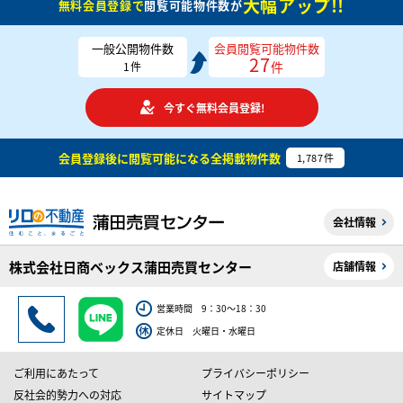
大幅アップ!!
無料会員登録で
閲覧可能物件数が
一般公開物件数
会員閲覧可能物件数
27
件
1
件
今すぐ無料会員登録!
会員登録後に閲覧可能になる
全掲載物件数
1,787
件
会社情報
株式会社日商ベックス蒲田売買センター
店舗情報
営業時間 9：30～18：30
定休日 火曜日・水曜日
ご利用にあたって
プライバシーポリシー
反社会的勢力への対応
サイトマップ