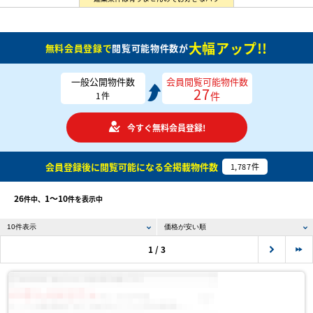
大幅アップ!!
無料会員登録で
閲覧可能物件数が
一般公開物件数
会員閲覧可能物件数
27
件
1
件
今すぐ無料会員登録!
会員登録後に閲覧可能になる
全掲載物件数
1,787
件
26
1〜10
件中、
件を表示中
1 / 3