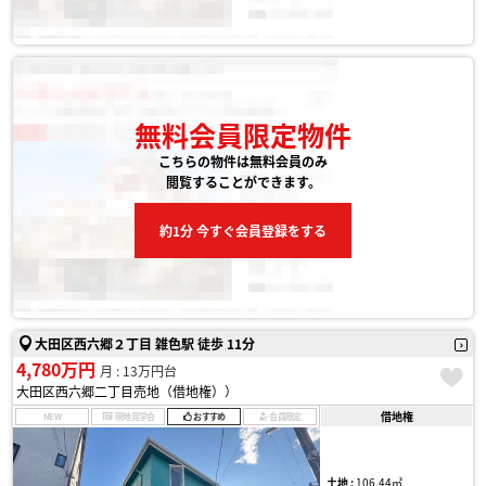
無料会員限定物件
こちらの物件は無料会員のみ
閲覧することができます。
約1分 今すぐ会員登録をする
大田区西六郷２丁目 雑色駅 徒歩 11分
4,780万円
月 : 13万円台
大田区西六郷二丁目売地（借地権））
借地権
NEW
現地見学会
おすすめ
会員限定
土地 :
106.44㎡