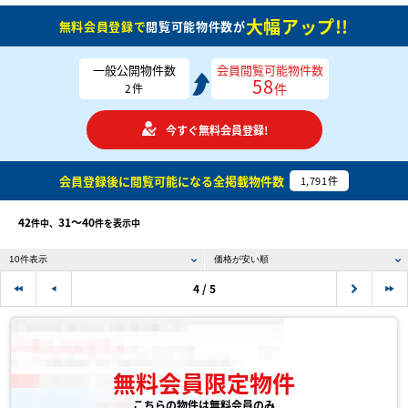
大幅アップ!!
無料会員登録で
閲覧可能物件数が
一般公開物件数
会員閲覧可能物件数
58
件
2
件
今すぐ無料会員登録!
会員登録後に閲覧可能になる
全掲載物件数
1,791
件
42
31〜40
件中、
件を表示中
4 / 5
無料会員限定物件
こちらの物件は無料会員のみ