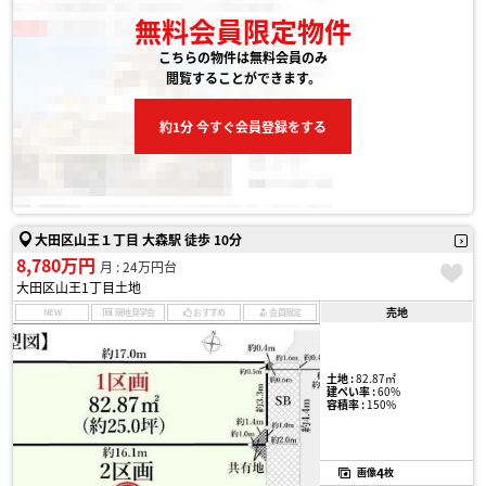
無料会員限定物件
こちらの物件は無料会員のみ
閲覧することができます。
約1分 今すぐ会員登録をする
大田区山王１丁目 大森駅 徒歩 10分
8,780万円
月 : 24万円台
大田区山王1丁目土地
売地
NEW
現地見学会
おすすめ
会員限定
土地 :
82.87㎡
建ぺい率 :
60%
容積率 :
150%
4
画像
枚