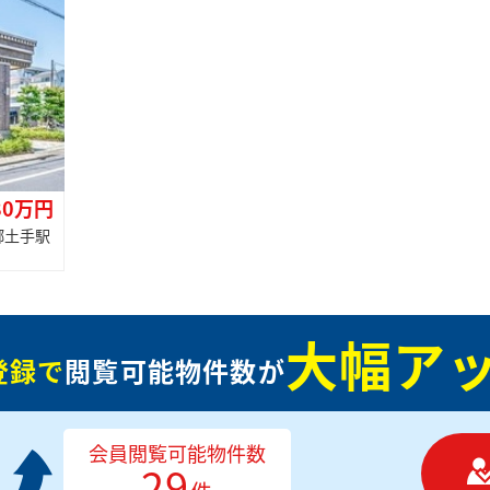
80万円
郷土手駅
大幅アッ
登録で
閲覧可能物件数が
会員閲覧可能物件数
29