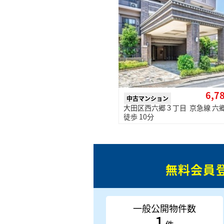
6,7
中古マンション
大田区西六郷３丁目 京急線 六
徒歩 10分
無料会員
一般公開物件数
1