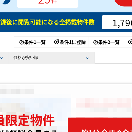
件
1,79
登録後に閲覧可能になる
全掲載物件数
条件1一覧
条件1に登録
条件2一覧
員限定物件