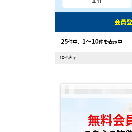
件
会員
25
1〜10
件中、
件を表示中
無料会