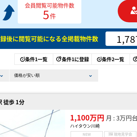
会員閲覧可能物件数
5
件
1,78
登録後に閲覧可能になる
全掲載物件数
条件1一覧
条件1に登録
条件2一覧
 徒歩 1分
1,100万円
月 : 3万円
ハイタウン川崎
NEW
現地見学会