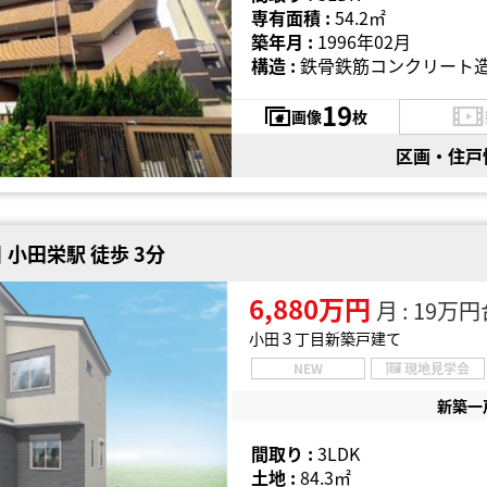
専有面積 :
54.2㎡
築年月 :
1996年02月
構造 :
鉄骨鉄筋コンクリート造
19
画像
枚
区画・住戸
小田栄駅 徒歩 3分
6,880万円
月 : 19万
小田３丁目新築戸建て
NEW
現地見学会
新築一
間取り :
3LDK
土地 :
84.3㎡