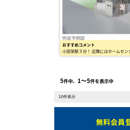
おすすめコメント
小田栄駅３分！ 近隣にはホームセン
5
1〜5
件中、
件を表示中
無料会員