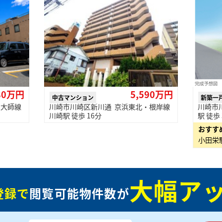
80万円
5,590万円
中古マンション
新築一
急大師線
川崎市川崎区新川通 京浜東北・根岸線
川崎市
川崎駅 徒歩 16分
駅 徒歩
おすす
大幅アッ
登録で
閲覧可能物件数が