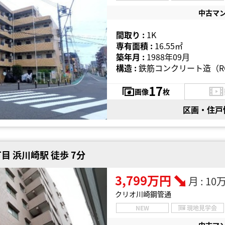
中古マ
間取り :
1K
専有面積 :
16.55㎡
築年月 :
1988年09月
構造 :
鉄筋コンクリート造（R
17
画像
枚
区画・住戸
 浜川崎駅 徒歩 7分
3,799万円
月 : 1
クリオ川崎鋼管通
NEW
現地見学会
中古マ