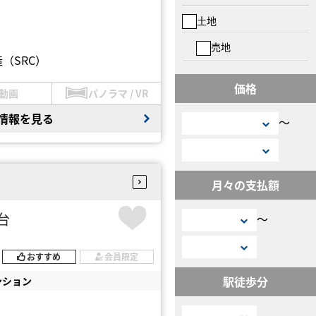
土地
売地
（SRC）
価格
動画
パノラマ / VR
情報を見る
〜
月々の支払額
円台
〜
おすすめ
会員限定
駅徒歩分
ンション