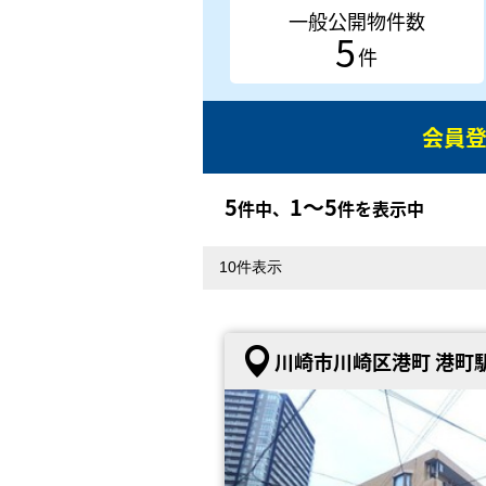
一般公開物件数
5
件
会員
5
1〜5
件中、
件を表示中
川崎市川崎区港町 港町駅