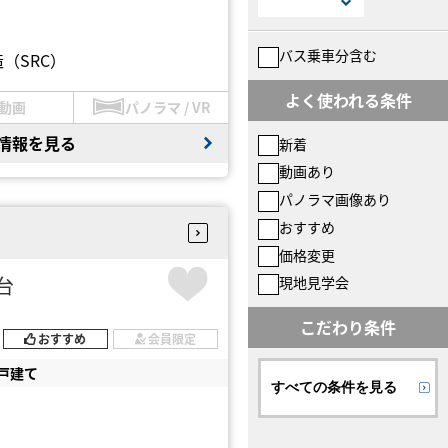
バス乗車分含む
（SRC）
よく使われる条件
動画
パノラマ / VR
情報を見る
新着
動画あり
パノラマ画像あり
おすすめ
価格変更
円台
現地見学会
こだわり条件
おすすめ
会員限定
戸建て
すべての条件を見る