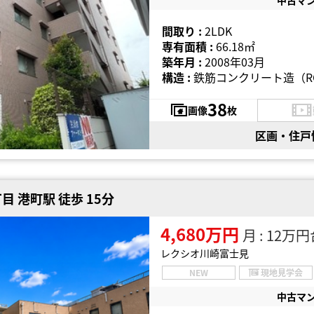
間取り :
2LDK
専有面積 :
66.18㎡
築年月 :
2008年03月
構造 :
鉄筋コンクリート造（R
38
画像
枚
区画・住戸
 港町駅 徒歩 15分
4,680万円
月 : 12万
レクシオ川崎富士見
NEW
現地見学会
中古マ