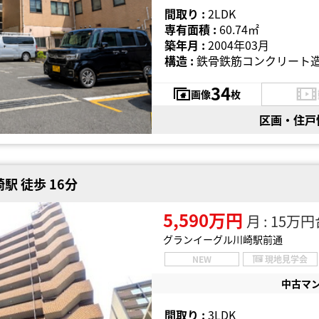
間取り :
2LDK
専有面積 :
60.74㎡
築年月 :
2004年03月
構造 :
鉄骨鉄筋コンクリート造
34
画像
枚
区画・住戸
駅 徒歩 16分
5,590万円
月 : 15万
グランイーグル川崎駅前通
NEW
現地見学会
中古マ
間取り :
3LDK