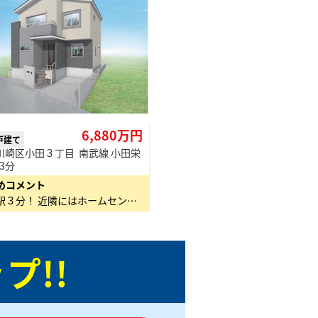
6,880万円
戸建て
川崎区小田３丁目 南武線 小田栄
 3分
めコメント
小田栄駅３分！ 近隣にはホームセンター【コーナン】や イトーヨーカドー等商業施設が充実
プ!!