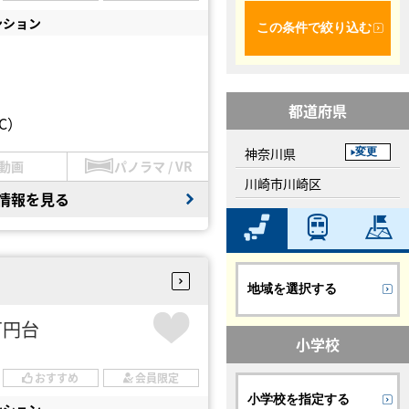
ンション
この条件で絞り込む
都道府県
C）
神奈川県
変更
動画
パノラマ / VR
川崎市川崎区
情報を見る
地域を選択する
0万円台
小学校
おすすめ
会員限定
小学校を指定する
ンション