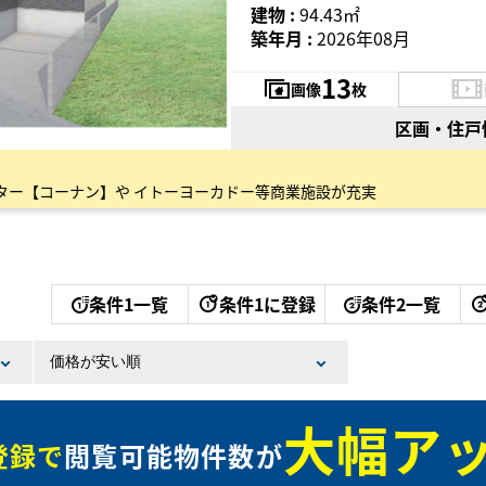
建物 :
94.43㎡
築年月 :
2026年08月
13
画像
枚
区画・住戸
ター【コーナン】や イトーヨーカドー等商業施設が充実
条件1一覧
条件1に登録
条件2一覧
大幅アッ
登録で
閲覧可能物件数が